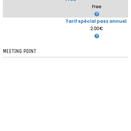
Free
Tarif spécial pass annuel
2.00€
MEETING POINT